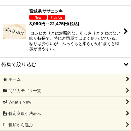
宮城県 ササニシキ
8,990
円
～22,475
円
(税込)
コシヒカリとは対照的な、あっさりとクセのない
味が特長で、特に寿司屋ではよく使われている。
粘りは少ないが、ふっくらと柔らかめに炊くと特
徴が出やすい。
特集で絞り込む
ホーム
彩のかがやき
商品カテゴリ一覧
コシヒカリ
What's New
あきたこまち
特定商取引法表示
ササニシキ
種類から選ぶ
ひとめぼれ