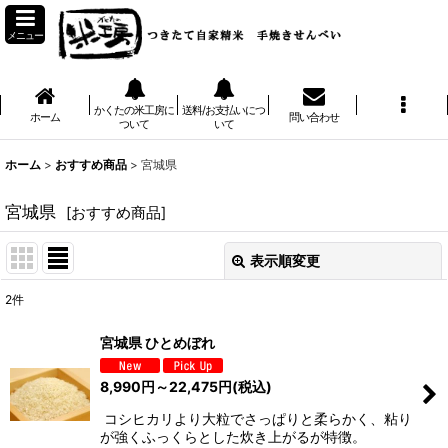
メニュー
かくたの米工房に
送料/お支払いにつ
ホーム
問い合わせ
ついて
いて
ホーム
>
おすすめ商品
>
宮城県
宮城県
[
おすすめ商品
]
表示順変更
閉じる
2
件
表示数
:
宮城県 ひとめぼれ
並び順
:
8,990
円
～22,475
円
(税込)
コシヒカリより大粒でさっぱりと柔らかく、粘り
絞り込む
が強くふっくらとした炊き上がるが特徴。