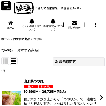
メニュー
かくたの米工房に
送料/お支払いにつ
ホーム
問い合わせ
ついて
いて
ホーム
>
おすすめ商品
>
つや姫
つや姫
[
おすすめ商品
]
表示順変更
閉じる
1
件
表示数
:
山形県つや姫
並び順
:
10,690
円
～26,725
円
(税込)
粒が大きく炊き上がりが「つややか」で、適度な
絞り込む
粘りと程よい甘み、さっぱりした食感といったサ