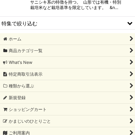
サニシキ系の特徴を持つ。 山形では有機・特別
栽培米など栽培基準を限定しています。 &n…
特集で絞り込む
ホーム
彩のかがやき
商品カテゴリ一覧
コシヒカリ
What's New
あきたこまち
特定商取引法表示
ササニシキ
種類から選ぶ
ひとめぼれ
新規登録
はえぬき
ショッピングカート
ミルキークィーン
かまじいのひとりごと
ゆめぴりか
ご利用案内