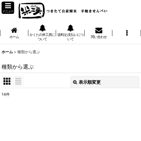
メニュー
かくたの米工房に
送料/お支払いにつ
ホーム
問い合わせ
ついて
いて
ホーム
>
種類から選ぶ
種類から選ぶ
表示順変更
閉じる
14
件
表示数
:
並び順
:
絞り込む