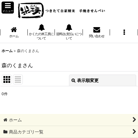
メニュー
かくたの米工房に
送料/お支払いにつ
ホーム
問い合わせ
ついて
いて
ホーム
>
森のくまさん
森のくまさん
表示順変更
閉じる
0
件
表示数
:
並び順
:
ホーム
絞り込む
商品カテゴリ一覧